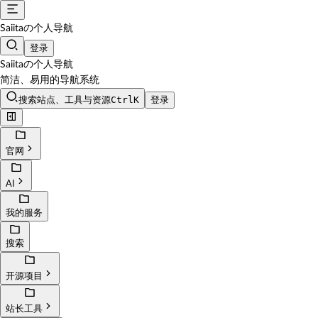
Saiitaの个人导航
登录
Saiitaの个人导航
简洁、易用的导航系统
搜索站点、工具与资源
CtrlK
登录
官网
AI
我的服务
搜索
开源项目
站长工具