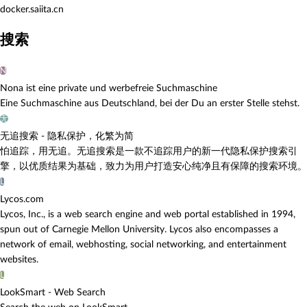
docker.saiita.cn
搜索
N
Nona ist eine private und werbefreie Suchmaschine
Eine Suchmaschine aus Deutschland, bei der Du an erster Stelle stehst.
无
无追搜索 - 隐私保护，化繁为简
怕追踪，用无追。无追搜索是一款不追踪用户的新一代隐私保护搜索引
擎，以优质结果为基础，致力为用户打造安心纯净且有保障的搜索环境。
L
Lycos.com
Lycos, Inc., is a web search engine and web portal established in 1994,
spun out of Carnegie Mellon University. Lycos also encompasses a
network of email, webhosting, social networking, and entertainment
websites.
L
LookSmart - Web Search