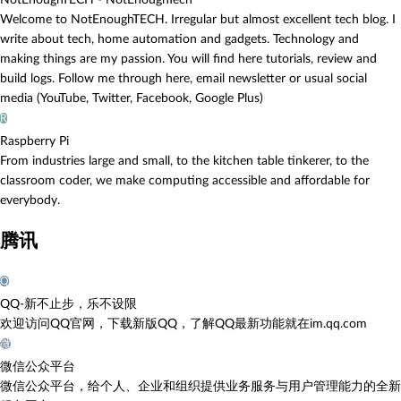
NotEnoughTECH - NotEnoughTech
Welcome to NotEnoughTECH. Irregular but almost excellent tech blog. I
write about tech, home automation and gadgets. Technology and
making things are my passion. You will find here tutorials, review and
build logs. Follow me through here, email newsletter or usual social
media (YouTube, Twitter, Facebook, Google Plus)
R
Raspberry Pi
From industries large and small, to the kitchen table tinkerer, to the
classroom coder, we make computing accessible and affordable for
everybody.
腾讯
Q
QQ-新不止步，乐不设限
欢迎访问QQ官网，下载新版QQ，了解QQ最新功能就在im.qq.com
微
微信公众平台
微信公众平台，给个人、企业和组织提供业务服务与用户管理能力的全新