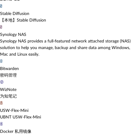
S
Stable Diffusion
【本地】Stable Diffusion
S
Synology NAS
Synology NAS provides a full-featured network attached storage (NAS)
solution to help you manage, backup and share data among Windows,
Mac and Linux easily.
B
Bitwarden
密码管理
W
WizNote
为知笔记
U
USW-Flex-Mini
UBNT USW-Flex-Mini
D
Docker 私用镜像