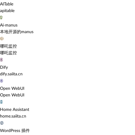
AITable
apitable
A
Ai-manus
本地开源的manus
哪
哪吒监控
哪吒监控
D
Dify
dify.saiita.cn
O
Open WebUI
Open WebUI
H
Home Assistant
home.saiita.cn
W
WordPress 插件